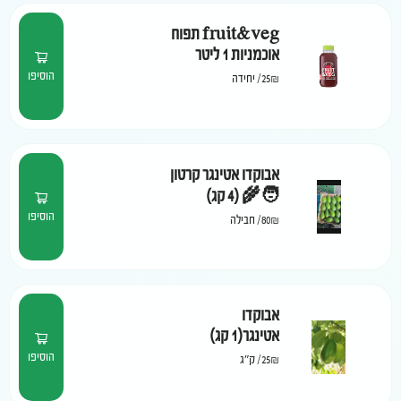
fruit&veg תפוח
אוכמניות 1 ליטר
הוסיפו
25₪
/
יחידה
אבוקדו אטינגר קרטון
🧑‍🌾 (4 קג)
הוסיפו
80₪
/
חבילה
אבוקדו
אטינגר(1 קג)
הוסיפו
25₪
/
ק"ג