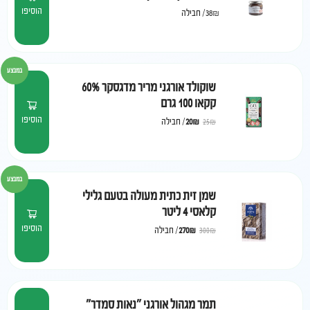
הוסיפו
38₪
/
חבילה
במבצע
שוקולד אורגני מריר מדגסקר 60%
קקאו 100 גרם
הוסיפו
₪
20
/
חבילה
25
₪
במבצע
שמן זית כתית מעולה בטעם גלילי
קלאסי 4 ליטר
הוסיפו
₪
270
/
חבילה
300
₪
תמר מגהול אורגני "נאות סמדר"