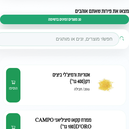
 את
פירות
שאתם אוהבים
20 מוצרים זמינים ברשימה
אטריות ורמיצ'לי ביצים
דק(400 גר')
הוסיפו
20₪
/
חבילה
ממרח קקאו סיציליאני CAMPO
D'ORO(180 גר')