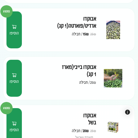
במבצע
אבוקדו
ארדיט/פוארטה(1 קג)
הוסיפו
₪
15
/
חבילה
25
₪
אבוקדו בייבי(מארז
1 קג)
הוסיפו
25₪
/
חבילה
במבצע
אבוקדו
בשל
הוסיפו
₪
20
/
חבילה
25
₪
תוצרת ישראל